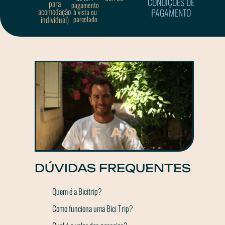
CONDIÇÕES DE
para
pagamento
acomodação
PAGAMENTO
à vista ou
individual)
parcelado
DÚVIDAS FREQUENTES
Quem é a Bicitrip?
Como funciona uma Bici Trip?