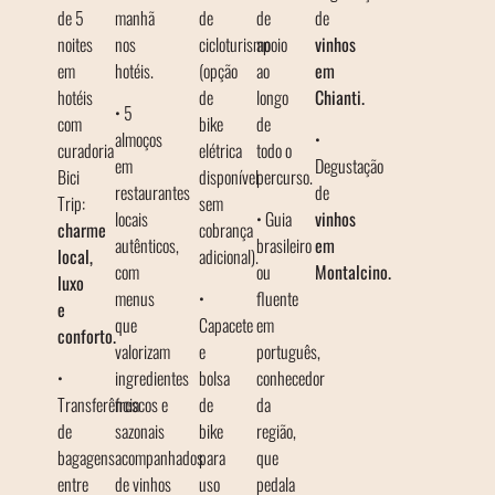
de 5
manhã
de
de
de
noites
nos
cicloturismo
apoio
vinhos
em
hotéis.
(opção
ao
em
hotéis
de
longo
Chianti.
• 5
com
bike
de
almoços
•
curadoria
elétrica
todo o
em
Degustação
Bici
disponível
percurso.
restaurantes
de
Trip:
sem
locais
• Guia
vinhos
charme
cobrança
autênticos,
brasileiro
em
local,
adicional).
com
ou
Montalcino.
luxo
menus
•
fluente
e
que
Capacete
em
conforto.
valorizam
e
português,
•
ingredientes
bolsa
conhecedor
Transferência
frescos e
de
da
de
sazonais
bike
região,
bagagens
acompanhados
para
que
entre
de vinhos
uso
pedala