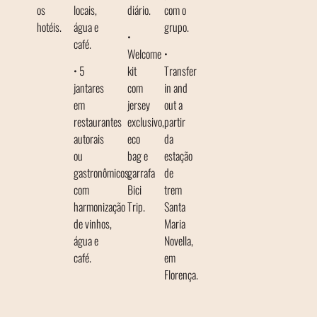
os
locais,
diário.
com o
hotéis.
água e
grupo.
•
café.
Welcome
•
• 5
kit
Transfer
jantares
com
in and
em
jersey
out a
restaurantes
exclusivo,
partir
autorais
eco
da
ou
bag e
estação
gastronômicos,
garrafa
de
com
Bici
trem
harmonização
Trip.
Santa
de vinhos,
Maria
água e
Novella,
café.
em
Florença.