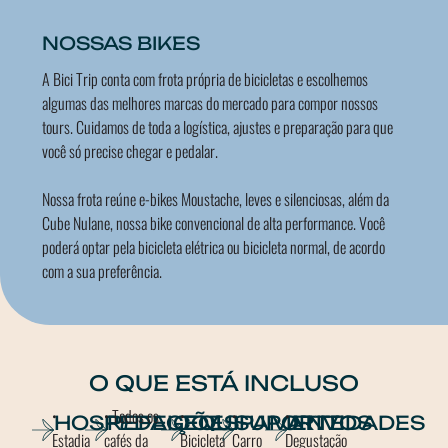
NOSSAS BIKES
A Bici Trip conta com frota própria de bicicletas e escolhemos
algumas das melhores marcas do mercado para compor nossos
tours. Cuidamos de toda a logística, ajustes e preparação para que
você só precise chegar e pedalar.
Nossa frota reúne e-bikes Moustache, leves e silenciosas, além da
Cube Nulane, nossa bike convencional de alta performance. Você
poderá optar pela bicicleta elétrica ou bicicleta normal, de acordo
com a sua preferência.
O QUE ESTÁ INCLUSO
•
• Todos os
•
•
•
HOSPEDAGEM
REFEIÇÕES
EQUIPAMENTOS
SUPORTE
ATIVIDADES
Estadia
cafés da
Bicicleta
Carro
Degustação