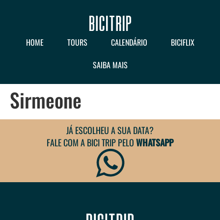
HOME
TOURS
CALENDÁRIO
BICIFLIX
SAIBA MAIS
Sirmeone
JÁ ESCOLHEU A SUA DATA?
FALE COM A BICI TRIP PELO
WHATSAPP