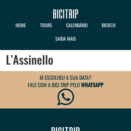
HOME
TOURS
CALENDÁRIO
BICIFLIX
SAIBA MAIS
L’Assinello
JÁ ESCOLHEU A SUA DATA?
FALE COM A BICI TRIP PELO
WHATSAPP