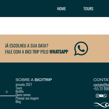
HOME
TOURS
JÁ ESCOLHEU A SUA DATA?
FALE COM A BICI TRIP PELO
WHATSAPP
SOBRE A
BICITRIP
CONTA
Jornada 2027
contato@bic
Tours
+55 31 99
Biciflix
Quem somos
Planeje sua viagem
Blog